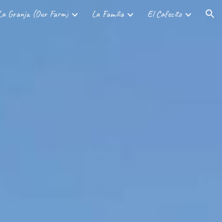
La Granja (Our Farm)
La Familia
El Cafecito
ion